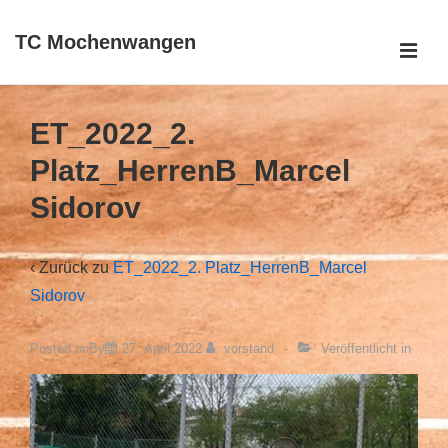
↓
TC Mochenwangen
Zum
ME
Inhalt
Main
Navigation
ET_2022_2.
Platz_HerrenB_Marcel
Sidorov
‹ Zurück zu
ET_2022_2. Platz_HerrenB_Marcel
Sidorov
Posted onBy
27. April 2022
vorstand
Veröffentlicht in