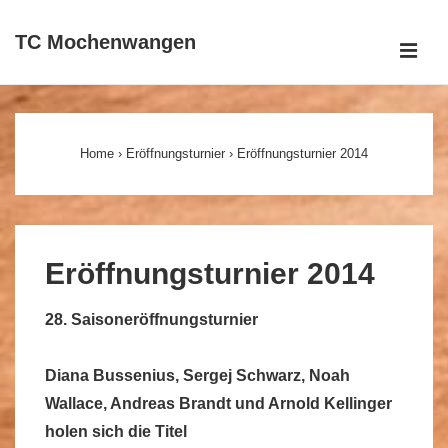
↓
TC Mochenwangen
Zum
ME
Inhalt
Main
Navigation
Home
›
Eröffnungsturnier
›
Eröffnungsturnier 2014
Eröffnungsturnier 2014
28. Saisoneröffnungsturnier
Diana Bussenius, Sergej Schwarz, Noah
Wallace, Andreas Brandt und Arnold Kellinger
holen sich die Titel