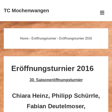
↓
TC Mochenwangen
Zum
ME
Inhalt
Main
Navigation
Home
›
Eröffnungsturnier
›
Eröffnungsturnier 2016
Eröffnungsturnier 2016
30. Saisoneröffnungsturnier
Chiara Heinz, Philipp Schürrle,
Fabian Deutelmoser,