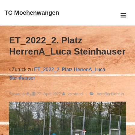
↓
TC Mochenwangen
Zum
ME
Inhalt
Main
Navigation
ET_2022_2. Platz
HerrenA_Luca Steinhauser
‹ Zurück zu
ET_2022_2. Platz HerrenA_Luca
Steinhauser
Posted onBy
27. April 2022
vorstand
Veröffentlicht in