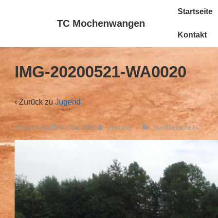
Main
↓
Startseite
Zum
Navigat
TC Mochenwangen
Inhalt
Kontakt
IMG-20200521-WA0020
‹ Zurück zu
Jugend
Posted onBy
30. Mai 2020
vorstand
Veröffentlicht in