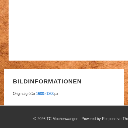
BILDINFORMATIONEN
Originalgröße
1600×1200
px
© 2026
TC Mochenwangen
| Powered by Responsive T