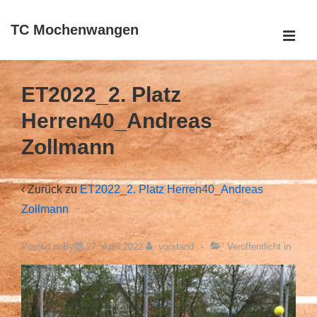
↓
TC Mochenwangen
Zum
ME
Inhalt
Main
Navigation
ET2022_2. Platz
Herren40_Andreas
Zollmann
‹ Zurück zu
ET2022_2. Platz Herren40_Andreas
Zollmann
Posted onBy
27. April 2022
vorstand
Veröffentlicht in